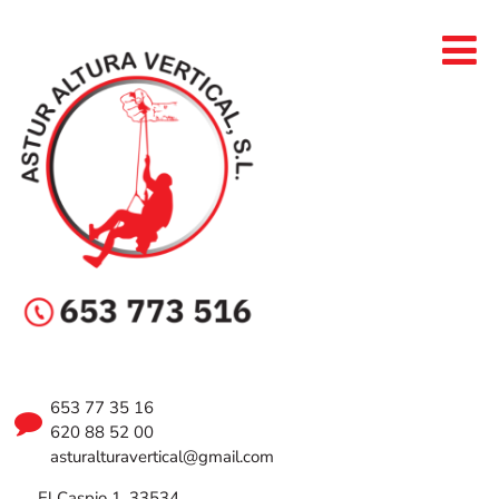
653 77 35 16
620 88 52 00
asturalturavertical@gmail.com
El Caspio 1, 33534