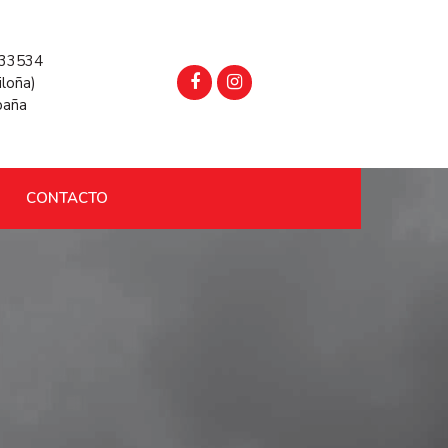
, 33534
iloña)
paña
CONTACTO