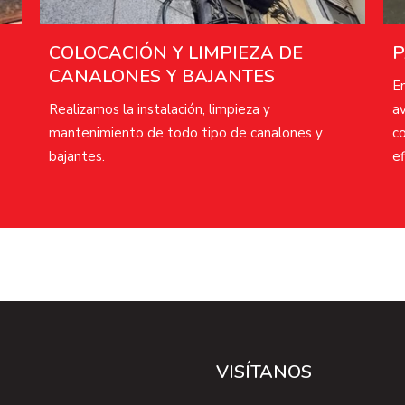
COLOCACIÓN Y LIMPIEZA DE
P
CANALONES Y BAJANTES​
En
Realizamos la instalación, limpieza y
a
mantenimiento de todo tipo de canalones y
co
bajantes.​
ef
Ú
VISÍTANOS