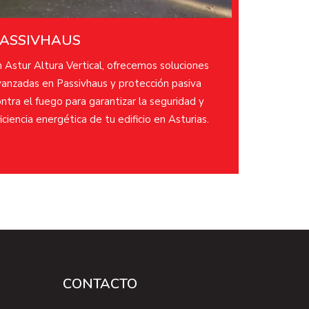
ASSIVHAUS
 Astur Altura Vertical, ofrecemos soluciones
vanzadas en Passivhaus y protección pasiva
ntra el fuego para garantizar la seguridad y
iciencia energética de tu edificio en Asturias.​
CONTACTO