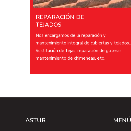
REPARACIÓN DE
TEJADOS
Nos encargamos de la reparación y
mantenimiento integral de cubiertas y tejados.,
Sustitución de tejas, reparación de goteras,
mantenimiento de chimeneas, etc.​
ASTUR
MEN