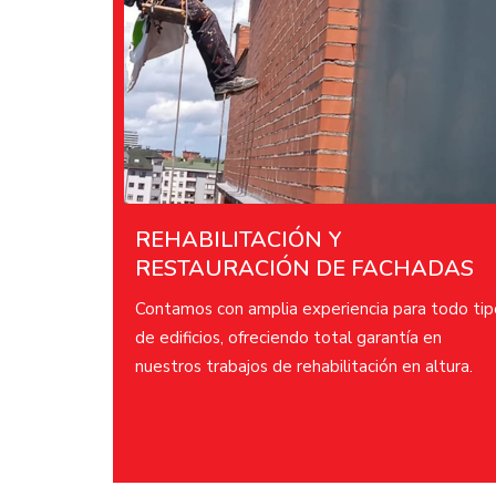
REHABILITACIÓN Y
RESTAURACIÓN DE FACHADAS​​
Contamos con amplia experiencia para todo tip
de edificios, ofreciendo total garantía en
nuestros trabajos de rehabilitación en altura.​