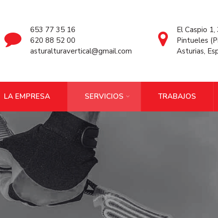
653 77 35 16
El Caspio 1
620 88 52 00
Pintueles (P
asturalturavertical@gmail.com
Asturias, Es
LA EMPRESA
SERVICIOS
TRABAJOS