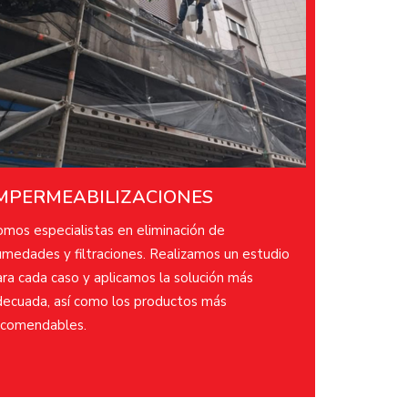
MPERMEABILIZACIONES​
omos especialistas en eliminación de
umedades y filtraciones. Realizamos un estudio
ra cada caso y aplicamos la solución más
decuada, así como los productos más
ecomendables.