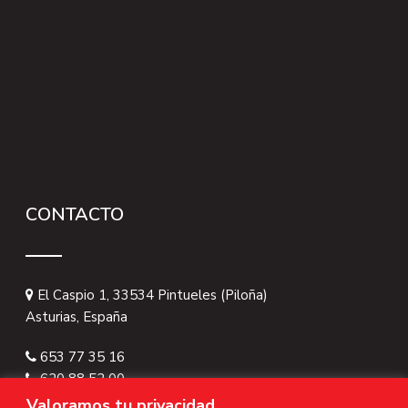
CONTACTO
El Caspio 1, 33534 Pintueles (Piloña)
Asturias, España
653 77 35 16
620 88 52 00
asturalturavertical@gmail.com
Valoramos tu privacidad