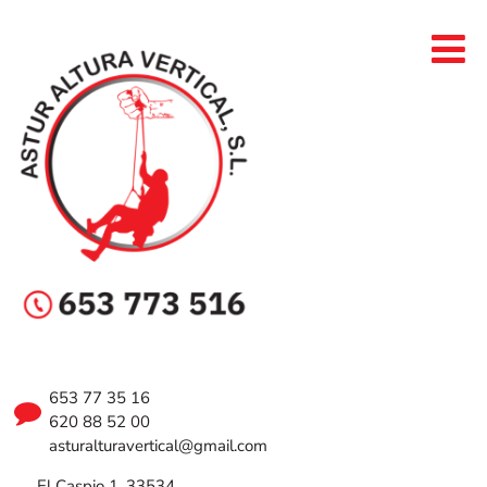
653 77 35 16
620 88 52 00
asturalturavertical@gmail.com
El Caspio 1, 33534